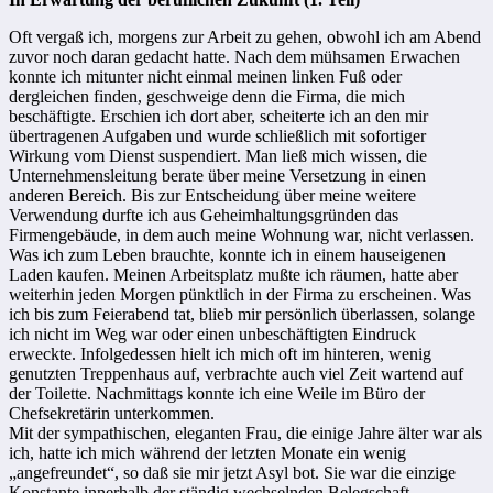
Oft vergaß ich, morgens zur Arbeit zu gehen, obwohl ich am Abend
zuvor noch daran gedacht hatte. Nach dem mühsamen Erwachen
konnte ich mitunter nicht einmal meinen linken Fuß oder
dergleichen finden, geschweige denn die Firma, die mich
beschäftigte. Erschien ich dort aber, scheiterte ich an den mir
übertragenen Aufgaben und wurde schließlich mit sofortiger
Wirkung vom Dienst suspendiert. Man ließ mich wissen, die
Unternehmensleitung berate über meine Versetzung in einen
anderen Bereich. Bis zur Entscheidung über meine weitere
Verwendung durfte ich aus Geheimhaltungsgründen das
Firmengebäude, in dem auch meine Wohnung war, nicht verlassen.
Was ich zum Leben brauchte, konnte ich in einem hauseigenen
Laden kaufen. Meinen Arbeitsplatz mußte ich räumen, hatte aber
weiterhin jeden Morgen pünktlich in der Firma zu erscheinen. Was
ich bis zum Feierabend tat, blieb mir persönlich überlassen, solange
ich nicht im Weg war oder einen unbeschäftigten Eindruck
erweckte. Infolgedessen hielt ich mich oft im hinteren, wenig
genutzten Treppenhaus auf, verbrachte auch viel Zeit wartend auf
der Toilette. Nachmittags konnte ich eine Weile im Büro der
Chefsekretärin unterkommen.
Mit der sympathischen, eleganten Frau, die einige Jahre älter war als
ich, hatte ich mich während der letzten Monate ein wenig
„angefreundet“, so daß sie mir jetzt Asyl bot. Sie war die einzige
Konstante innerhalb der ständig wechselnden Belegschaft.