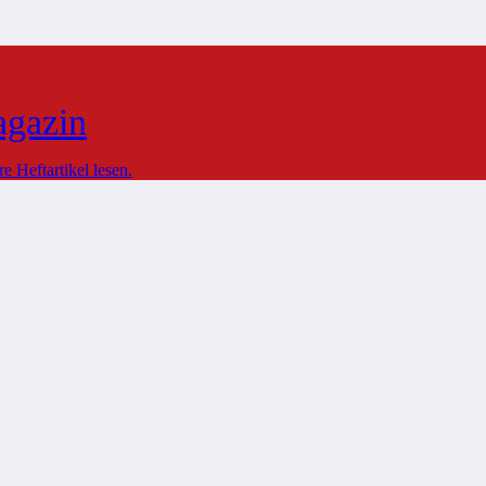
agazin
 Heftartikel lesen.