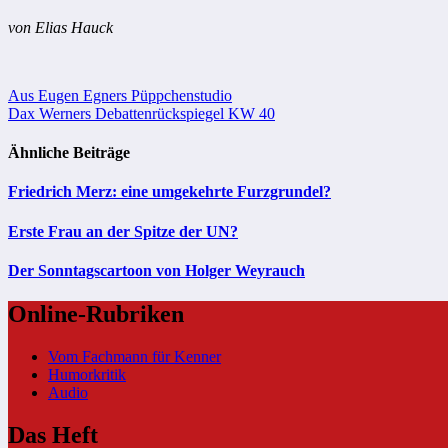
von Elias Hauck
Beitragsnavigation
Aus Eugen Egners Püppchenstudio
Dax Werners Debattenrückspiegel KW 40
Ähnliche Beiträge
Friedrich Merz: eine umgekehrte Furzgrundel?
Erste Frau an der Spitze der UN?
Der Sonntagscartoon von Holger Weyrauch
Online-Rubriken
Vom Fachmann für Kenner
Humorkritik
Audio
Das Heft