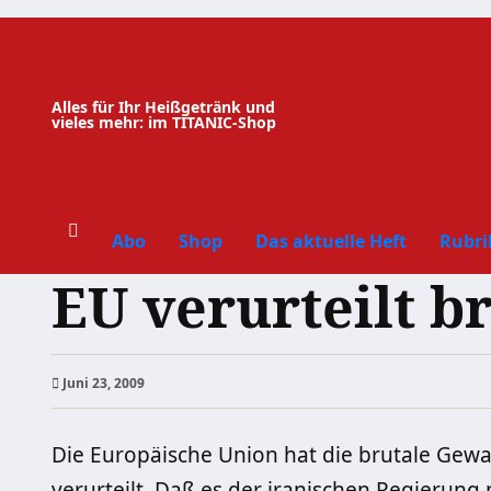
Zum
Inhalt
springen
Alles für Ihr Heißgetränk und
vieles mehr: im TITANIC-Shop
Abo
Shop
Das aktuelle Heft
Rubri
EU verurteilt b
Juni 23, 2009
Die Europäische Union hat die brutale Gewal
verurteilt. Daß es der iranischen Regierung 