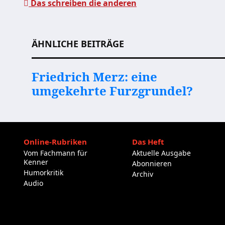
Das schreiben die anderen
Beitragsnavigation
ÄHNLICHE BEITRÄGE
Friedrich Merz: eine
umgekehrte Furzgrundel?
Online-Rubriken
Das Heft
Vom Fachmann für
Aktuelle Ausgabe
Kenner
Abonnieren
Humorkritik
Archiv
Audio