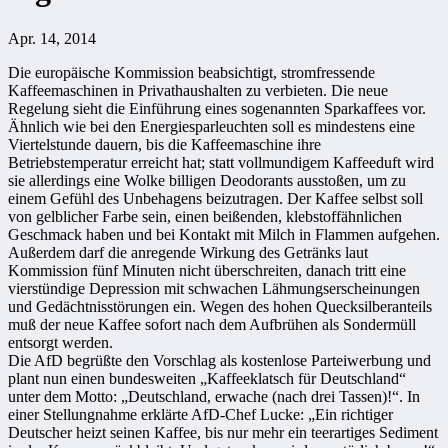
Apr. 14, 2014
Die europäische Kommission beabsichtigt, stromfressende
Kaffeemaschinen in Privathaushalten zu verbieten. Die neue
Regelung sieht die Einführung eines sogenannten Sparkaffees vor.
Ähnlich wie bei den Energiesparleuchten soll es mindestens eine
Viertelstunde dauern, bis die Kaffeemaschine ihre
Betriebstemperatur erreicht hat; statt vollmundigem Kaffeeduft wird
sie allerdings eine Wolke billigen Deodorants ausstoßen, um zu
einem Gefühl des Unbehagens beizutragen. Der Kaffee selbst soll
von gelblicher Farbe sein, einen beißenden, klebstoffähnlichen
Geschmack haben und bei Kontakt mit Milch in Flammen aufgehen.
Außerdem darf die anregende Wirkung des Getränks laut
Kommission fünf Minuten nicht überschreiten, danach tritt eine
vierstündige Depression mit schwachen Lähmungserscheinungen
und Gedächtnisstörungen ein. Wegen des hohen Quecksilberanteils
muß der neue Kaffee sofort nach dem Aufbrühen als Sondermüll
entsorgt werden.
Die AfD begrüßte den Vorschlag als kostenlose Parteiwerbung und
plant nun einen bundesweiten „Kaffeeklatsch für Deutschland“
unter dem Motto: „Deutschland, erwache (nach drei Tassen)!“. In
einer Stellungnahme erklärte AfD-Chef Lucke: „Ein richtiger
Deutscher heizt seinen Kaffee, bis nur mehr ein teerartiges Sediment