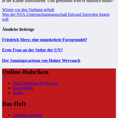
in der Kanne zurückbleibt. Und getrunken wird er natürlich braun!“
Beitragsnavigation
Wörter vor den Vorhang geholt
Was der NSA-Untersuchungsausschuß Edward Snowden fragen
will
Ähnliche Beiträge
Friedrich Merz: eine umgekehrte Furzgrundel?
Erste Frau an der Spitze der UN?
Der Sonntagscartoon von Holger Weyrauch
Online-Rubriken
Vom Fachmann für Kenner
Humorkritik
Audio
Das Heft
Aktuelle Ausgabe