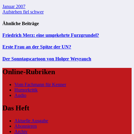
Beitragsnavigation
Januar 2007
Aufstehen fiel schwer
Ähnliche Beiträge
Friedrich Merz: eine umgekehrte Furzgrundel?
Erste Frau an der Spitze der UN?
Der Sonntagscartoon von Holger Weyrauch
Online-Rubriken
Vom Fachmann für Kenner
Humorkritik
Audio
Das Heft
Aktuelle Ausgabe
Abonnieren
Archiv