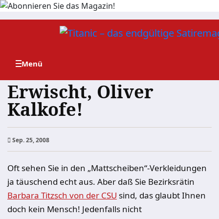
Zum
Inhalt
springen
Erwischt, Oliver
Kalkofe!
Sep. 25, 2008
Oft sehen Sie in den „Mattscheiben“-Verkleidungen
ja täuschend echt aus. Aber daß Sie Bezirksrätin
Barbara Titzsch von der CSU
sind, das glaubt Ihnen
doch kein Mensch! Jedenfalls nicht