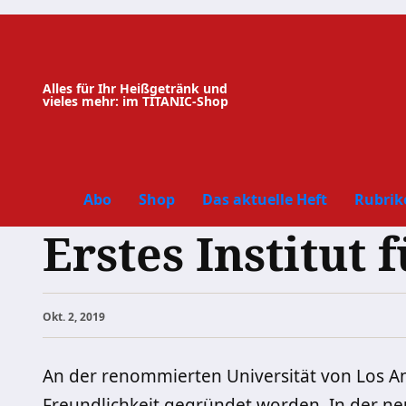
Zum
Inhalt
springen
Alles für Ihr Heißgetränk und
vieles mehr: im TITANIC-Shop
Abo
Shop
Das aktuelle Heft
Rubrik
Erstes Institut 
Okt. 2, 2019
An der renommierten Universität von Los Ange
Freundlichkeit gegründet worden. In der neu