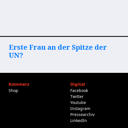
Erste Frau an der Spitze der
UN?
Kommerz
Digital
Shop
Facebook
Twitter
Youtube
Instagram
Pressearchiv
LinkedIn