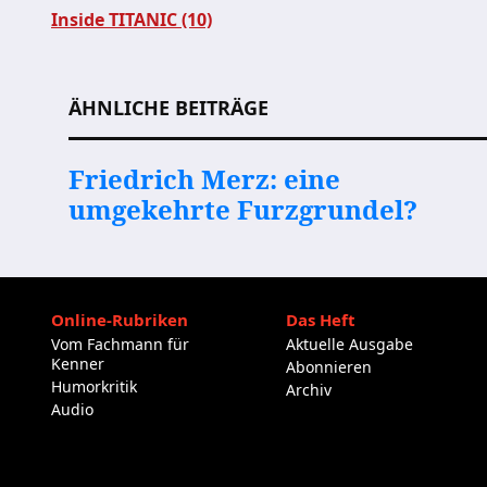
Inside TITANIC (10)
Beitragsnavigation
ÄHNLICHE BEITRÄGE
Friedrich Merz: eine
umgekehrte Furzgrundel?
Online-Rubriken
Das Heft
Vom Fachmann für
Aktuelle Ausgabe
Kenner
Abonnieren
Humorkritik
Archiv
Audio