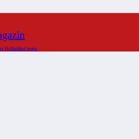
agazin
 Heftartikel lesen.