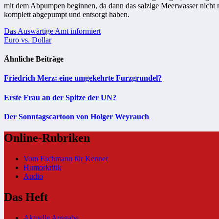
mit dem Abpumpen beginnen, da dann das salzige Meerwasser nicht m
komplett abgepumpt und entsorgt haben.
Beitragsnavigation
Das Auswärtige Amt informiert
Euro vs. Dollar
Ähnliche Beiträge
Friedrich Merz: eine umgekehrte Furzgrundel?
Erste Frau an der Spitze der UN?
Der Sonntagscartoon von Holger Weyrauch
Online-Rubriken
Vom Fachmann für Kenner
Humorkritik
Audio
Das Heft
Aktuelle Ausgabe