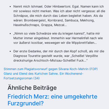
Nennt mich Ishmael. Oder Himbeertoni. Egal. Namen kann ich
mir sowieso nicht merken. Was ich aber nicht vergesse: all die
Schnäpse, die mich durch das Leben begleitet haben. Als da
wären: Brombeergeist, Kornbrand, Sambuca, Mekhong,
Haselnußschnaps, Grappa, Mezcal…
„Nimm so viele Schwänze wie du kriegen kannst“, hatte mir
Mutter immer eingebleut. Immerhin war Hermelinfell nach wie
vor äußerst kostbar, weswegen wir die Wippbrettfallen…
Der erste Gedanke, der mir durch den Kopf schoß, als mir die
Diagnose Tourette gestellt wurde, war „Scheiße! Verpißte
dreckshurige Arschloch-Mistsau-Scheiße! Fuck…“
Beitragsnavigation
Stimmen zum Plagiatsvorwurf gegen Silvana Koch-Mehrin (FDP)
Glanz und Elend des Kurtchen Sahne. Ein Wochenend-
Fortsetzungsroman (34)
Ähnliche Beiträge
Friedrich Merz: eine umgekehrte
Furzgrundel?