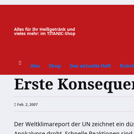
Zum
Inhalt
springen
Alles für Ihr Heißgetränk und
vieles mehr: im TITANIC-Shop
Abo
Shop
Das aktuelle Heft
Rubri
Erste Konseque
Feb. 2, 2007
Der Weltklimareport der UN zeichnet ein düs
Apokalypse
droht. Schnelle Reaktionen sind