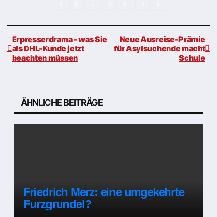
Erpresserdrama – was Sie
Neue Ausreise-Prämie
als DHL-Kunde jetzt
für Asylsuchende macht
beachten müssen
Schule
Beitragsnavigation
ÄHNLICHE BEITRÄGE
Friedrich Merz: eine umgekehrte
Furzgrundel?