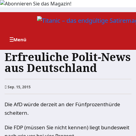
Zum
Inhalt
springen
Erfreuliche Polit-News
aus Deutschland
Sep. 15, 2015
Die AfD würde derzeit an der Fünfprozenthürde
scheitern.
Die FDP (müssen Sie nicht kennen) liegt bundesweit
nach wie vor bei vier Prozent.