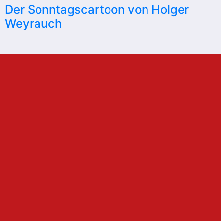
Der Sonntagscartoon von Holger
Weyrauch