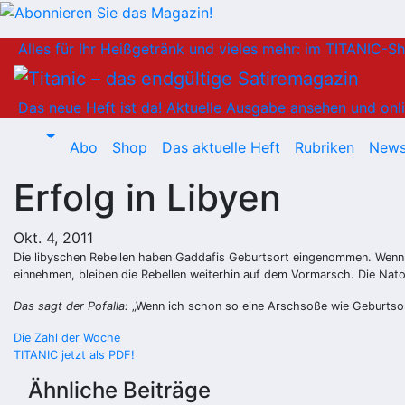
Zum
Alles für Ihr Heißgetränk und vieles mehr: im TITANIC-S
Inhalt
springen
Das neue Heft ist da!
Aktuelle Ausgabe ansehen und onli
Abo
Shop
Das aktuelle Heft
Rubriken
News
Erfolg in Libyen
Okt. 4, 2011
Die libyschen Rebellen haben Gaddafis Geburtsort eingenommen. Wenn si
einnehmen, bleiben die Rebellen weiterhin auf dem Vormarsch. Die Nato
Das sagt der Pofalla:
„Wenn ich schon so eine Arschsoße wie Geburtsor
Beitragsnavigation
Die Zahl der Woche
TITANIC jetzt als PDF!
Ähnliche Beiträge