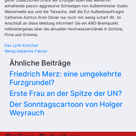
gehe. Zusätzlichen Druck auf Erdogan üben das weiterhin
anhaltende passiv-aggressive Schweigen von Außenminister Guido
Westerwelle aus und die Tatsache, daß die EU-Außenbeauftragte
Catherine Ashton ihren Döner nur noch mit wenig scharf ißt. Im
Anschluß an diese Meldung informiert Sie ein ARD-Brennpunkt
millimetergenau über die aktuellen Hochwasserstände in Schöna,
Pirna und Grimma.
Beitragsnavigation
Das Lyrik-Eckchen
Wenig bekannte Fakten
Ähnliche Beiträge
Friedrich Merz: eine umgekehrte
Furzgrundel?
Erste Frau an der Spitze der UN?
Der Sonntagscartoon von Holger
Weyrauch