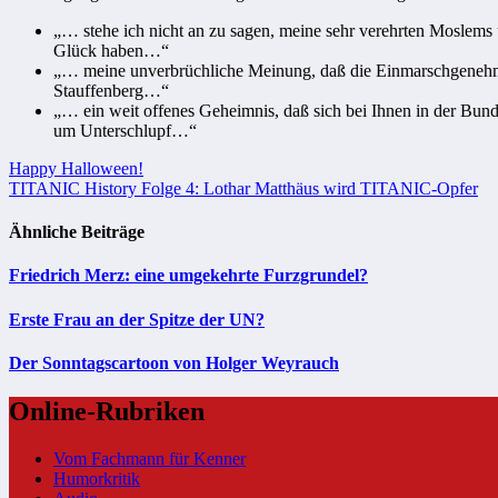
„… stehe ich nicht an zu sagen, meine sehr verehrten Moslems
Glück haben…“
„… meine unverbrüchliche Meinung, daß die Einmarschgenehmig
Stauffenberg…“
„… ein weit offenes Geheimnis, daß sich bei Ihnen in der Bun
um Unterschlupf…“
Beitragsnavigation
Happy Halloween!
TITANIC History Folge 4: Lothar Matthäus wird TITANIC-Opfer
Ähnliche Beiträge
Friedrich Merz: eine umgekehrte Furzgrundel?
Erste Frau an der Spitze der UN?
Der Sonntagscartoon von Holger Weyrauch
Online-Rubriken
Vom Fachmann für Kenner
Humorkritik