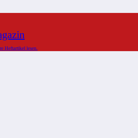
agazin
 Heftartikel lesen.