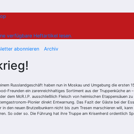
hop
ne verfügbare Heftartikel lesen.
letter abonnieren
Archiv
rieg!
einem Russlandgeschäft haben nun in Moskau und Umgebung die ersten 15 
od-Freunden ein zarenreichhaltiges Sortiment aus der Truppenküche an – v
der dem McR.I.P. ausschließlich Fleisch von heimischen Etappensäuen zu 
mgastronom-Pionier direkt Entwarnung. Das Fazit der Gäste bei der Esse
er in den neuen Brutzelbunkern nicht bis zum Tresen marschieren will, k
eren. So oder so. Die Führung hat ihre Truppe am Krisenherd ordentlich Sp