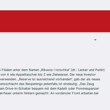
Filialen unter dem Namen „Wkusno i totschka“ (dt.: Lecker und Punkt)
on A wie Appelltaschen bis Z wie Zielwasser. Der neue Investor
verwenden. „Reserve ist ausreichend vorhanden“, gab der als neues
nsschlacht des Reopenings jedenfalls ist eindeutig: „Das Zeug
ann am Drive-In-Schalter bequem mit dem Kadett oder Pommespanzer
errfeuer unterm Hintern gemacht: An vorderster Front arbeiten bei