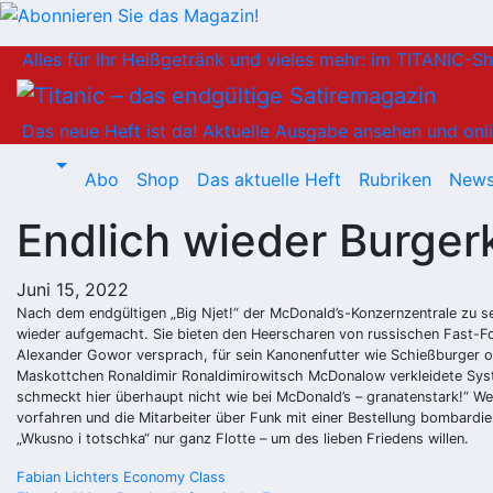
Zum
Alles für Ihr Heißgetränk und vieles mehr: im TITANIC-S
Inhalt
springen
Das neue Heft ist da!
Aktuelle Ausgabe ansehen und onli
Abo
Shop
Das aktuelle Heft
Rubriken
News
Endlich wieder Burgerk
Juni 15, 2022
Nach dem endgültigen „Big Njet!“ der McDonald’s-Konzernzentrale zu s
wieder aufgemacht. Sie bieten den Heerscharen von russischen Fast-Fo
Alexander Gowor versprach, für sein Kanonenfutter wie Schießburger o
Maskottchen Ronaldimir Ronaldimirowitsch McDonalow verkleidete Syste
schmeckt hier überhaupt nicht wie bei McDonald’s – granatenstark!“ W
vorfahren und die Mitarbeiter über Funk mit einer Bestellung bombardi
„Wkusno i totschka“ nur ganz Flotte – um des lieben Friedens willen.
Beitragsnavigation
Fabian Lichters Economy Class