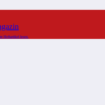
agazin
 Heftartikel lesen.