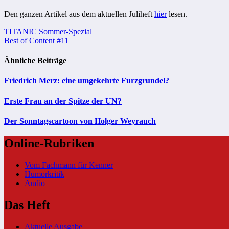
Den ganzen Artikel aus dem aktuellen Juliheft
hier
lesen.
Beitragsnavigation
TITANIC Sommer-Spezial
Best of Content #11
Ähnliche Beiträge
Friedrich Merz: eine umgekehrte Furzgrundel?
Erste Frau an der Spitze der UN?
Der Sonntagscartoon von Holger Weyrauch
Online-Rubriken
Vom Fachmann für Kenner
Humorkritik
Audio
Das Heft
Aktuelle Ausgabe