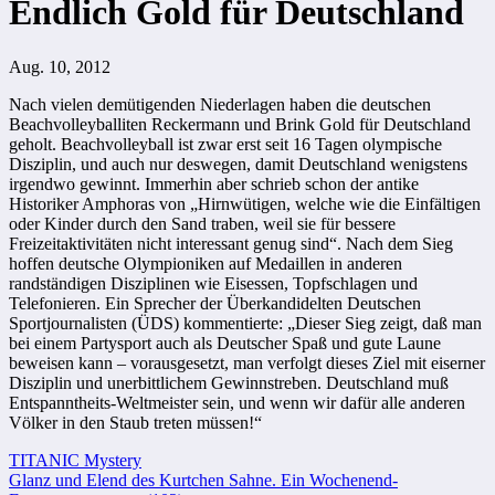
Endlich Gold für Deutschland
Aug. 10, 2012
Nach vielen demütigenden Niederlagen haben die deutschen
Beachvolleyballiten Reckermann und Brink Gold für Deutschland
geholt. Beachvolleyball ist zwar erst seit 16 Tagen olympische
Disziplin, und auch nur deswegen, damit Deutschland wenigstens
irgendwo gewinnt. Immerhin aber schrieb schon der antike
Historiker Amphoras von „Hirnwütigen, welche wie die Einfältigen
oder Kinder durch den Sand traben, weil sie für bessere
Freizeitaktivitäten nicht interessant genug sind“. Nach dem Sieg
hoffen deutsche Olympioniken auf Medaillen in anderen
randständigen Disziplinen wie Eisessen, Topfschlagen und
Telefonieren. Ein Sprecher der Überkandidelten Deutschen
Sportjournalisten (ÜDS) kommentierte: „Dieser Sieg zeigt, daß man
bei einem Partysport auch als Deutscher Spaß und gute Laune
beweisen kann – vorausgesetzt, man verfolgt dieses Ziel mit eiserner
Disziplin und unerbittlichem Gewinnstreben. Deutschland muß
Entspanntheits-Weltmeister sein, und wenn wir dafür alle anderen
Völker in den Staub treten müssen!“
Beitragsnavigation
TITANIC Mystery
Glanz und Elend des Kurtchen Sahne. Ein Wochenend-