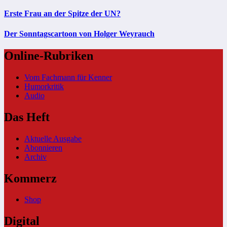
Erste Frau an der Spitze der UN?
Der Sonntagscartoon von Holger Weyrauch
Online-Rubriken
Vom Fachmann für Kenner
Humorkritik
Audio
Das Heft
Aktuelle Ausgabe
Abonnieren
Archiv
Kommerz
Shop
Digital