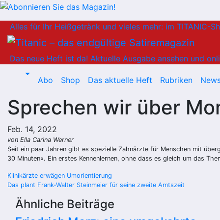
Zum
Alles für Ihr Heißgetränk und vieles mehr: im TITANIC-S
Inhalt
springen
Das neue Heft ist da!
Aktuelle Ausgabe ansehen und onli
Abo
Shop
Das aktuelle Heft
Rubriken
News
Sprechen wir über Mo
Feb. 14, 2022
von Ella Carina Werner
Seit ein paar Jahren gibt es spezielle Zahnärzte für Menschen mit übe
30 Minuten«. Ein erstes Kennenlernen, ohne dass es gleich um das Them
Beitragsnavigation
Klinikärzte erwägen Umorientierung
Das plant Frank-Walter Steinmeier für seine zweite Amtszeit
Ähnliche Beiträge