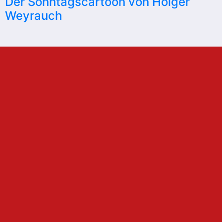
Der Sonntagscartoon von Holger
Weyrauch