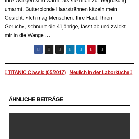
Ihre Wangen sind warm, als sie mich zur Begrüßung
umarmt. Butterblonde Haarsträhnen kitzeln mein
Gesicht. »Ich mag Menschen. Ihre Haut. Ihren
Geruch«, schnurrt die 41jährige, lässt ab und zwickt
mir in die Wange …
TITANIC Classic (05/2017)
Neulich in der Laborküche
Beitragsnavigation
ÄHNLICHE BEITRÄGE