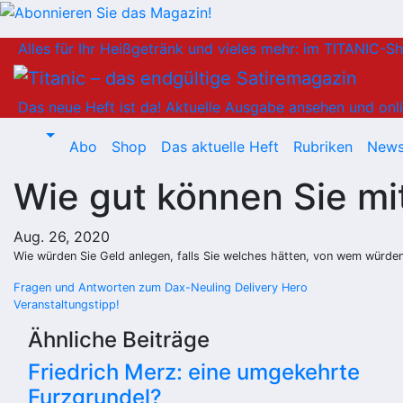
Zum
Alles für Ihr Heißgetränk und vieles mehr: im TITANIC-S
Inhalt
springen
Das neue Heft ist da!
Aktuelle Ausgabe ansehen und onli
Abo
Shop
Das aktuelle Heft
Rubriken
News
Wie gut können Sie m
Aug. 26, 2020
Wie würden Sie Geld anlegen, falls Sie welches hätten, von wem würden
Beitragsnavigation
Fragen und Antworten zum Dax-Neuling Delivery Hero
Veranstaltungstipp!
Ähnliche Beiträge
Friedrich Merz: eine umgekehrte
Furzgrundel?