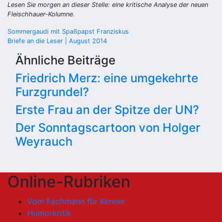
Lesen Sie morgen an dieser Stelle: eine kritische Analyse der neuen
Fleischhauer-Kolumne.
Beitragsnavigation
Sommergaudi mit Spaßpapst Franziskus
Briefe an die Leser | August 2014
Ähnliche Beiträge
Friedrich Merz: eine umgekehrte
Furzgrundel?
Erste Frau an der Spitze der UN?
Der Sonntagscartoon von Holger
Weyrauch
Online-Rubriken
Vom Fachmann für Kenner
Humorkritik