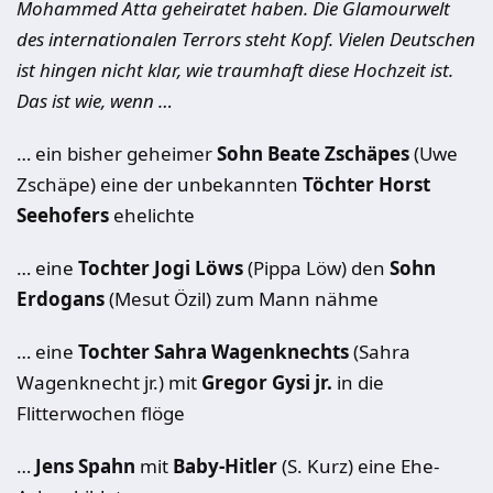
Mohammed Atta geheiratet haben. Die Glamourwelt
des internationalen Terrors steht Kopf. Vielen Deutschen
ist hingen nicht klar, wie
traumhaft
diese Hochzeit ist.
Das ist wie, wenn …
… ein bisher geheimer
Sohn Beate Zschäpes
(Uwe
Zschäpe) eine der unbekannten
Töchter Horst
Seehofers
ehelichte
… eine
Tochter Jogi Löws
(Pippa Löw) den
Sohn
Erdogans
(Mesut Özil) zum Mann nähme
… eine
Tochter Sahra Wagenknechts
(Sahra
Wagenknecht jr.) mit
Gregor Gysi jr.
in die
Flitterwochen flöge
…
Jens Spahn
mit
Baby-Hitler
(S. Kurz) eine Ehe-