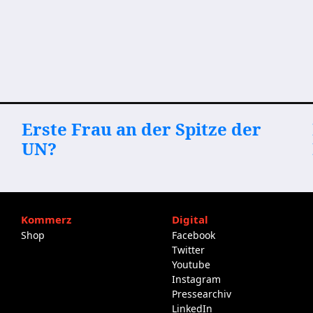
Erste Frau an der Spitze der
UN?
Kommerz
Digital
Shop
Facebook
Twitter
Youtube
Instagram
Pressearchiv
LinkedIn