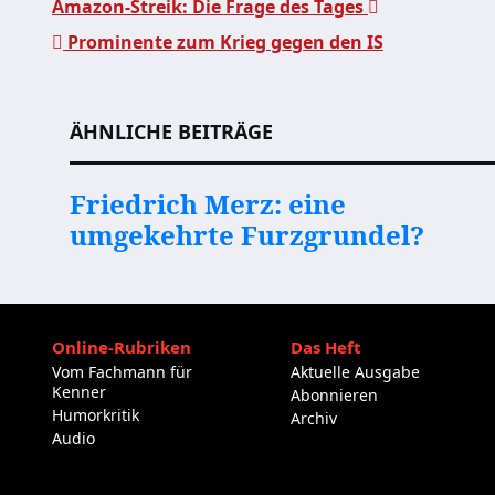
Amazon-Streik: Die Frage des Tages
Prominente zum Krieg gegen den IS
Beitragsnavigation
ÄHNLICHE BEITRÄGE
Friedrich Merz: eine
umgekehrte Furzgrundel?
Online-Rubriken
Das Heft
Vom Fachmann für
Aktuelle Ausgabe
Kenner
Abonnieren
Humorkritik
Archiv
Audio