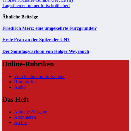
Beitragsnavigation
Thorsten-Schäfer-Gümbel-Service (II)
Tagesthemen immer fortschrittlicher!
Ähnliche Beiträge
Friedrich Merz: eine umgekehrte Furzgrundel?
Erste Frau an der Spitze der UN?
Der Sonntagscartoon von Holger Weyrauch
Online-Rubriken
Vom Fachmann für Kenner
Humorkritik
Audio
Das Heft
Aktuelle Ausgabe
Abonnieren
Archiv