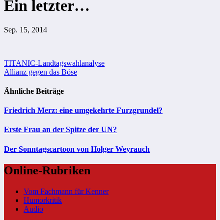
Ein letzter…
Sep. 15, 2014
Beitragsnavigation
TITANIC-Landtagswahlanalyse
Allianz gegen das Böse
Ähnliche Beiträge
Friedrich Merz: eine umgekehrte Furzgrundel?
Erste Frau an der Spitze der UN?
Der Sonntagscartoon von Holger Weyrauch
Online-Rubriken
Vom Fachmann für Kenner
Humorkritik
Audio