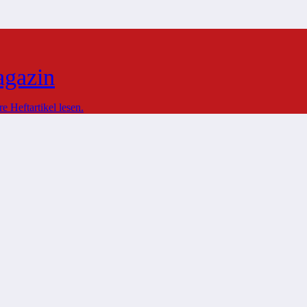
agazin
 Heftartikel lesen.