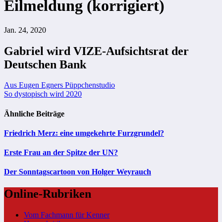
Eilmeldung (korrigiert)
Jan. 24, 2020
Gabriel wird VIZE-Aufsichtsrat der
Deutschen Bank
Beitragsnavigation
Aus Eugen Egners Püppchenstudio
So dystopisch wird 2020
Ähnliche Beiträge
Friedrich Merz: eine umgekehrte Furzgrundel?
Erste Frau an der Spitze der UN?
Der Sonntagscartoon von Holger Weyrauch
Online-Rubriken
Vom Fachmann für Kenner