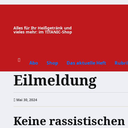
Zum
Inhalt
springen
Alles für Ihr Heißgetränk und
vieles mehr: im TITANIC-Shop
Abo
Shop
Das aktuelle Heft
Rubri
Eilmeldung
Mai 30, 2024
Keine rassistischen