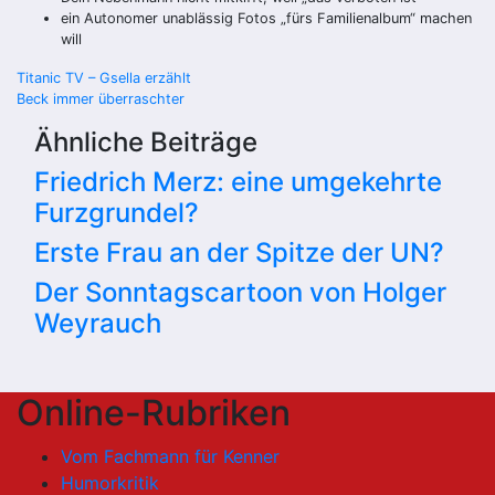
ein Autonomer unablässig Fotos „fürs Familienalbum“ machen
will
Beitragsnavigation
Titanic TV – Gsella erzählt
Beck immer überraschter
Ähnliche Beiträge
Friedrich Merz: eine umgekehrte
Furzgrundel?
Erste Frau an der Spitze der UN?
Der Sonntagscartoon von Holger
Weyrauch
Online-Rubriken
Vom Fachmann für Kenner
Humorkritik