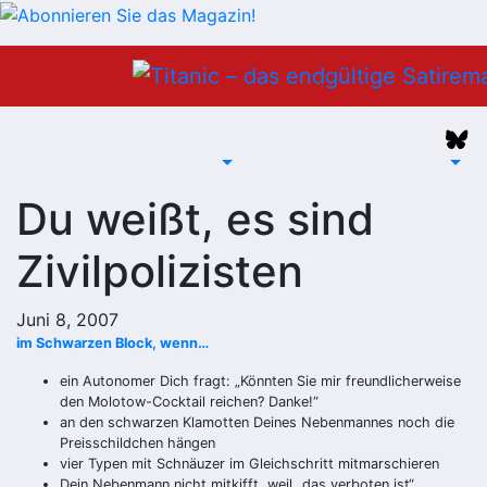
Zum
Inhalt
springen
Du weißt, es sind
Zivilpolizisten
Juni 8, 2007
im Schwarzen Block, wenn…
ein Autonomer Dich fragt: „Könnten Sie mir freundlicherweise
den Molotow-Cocktail reichen? Danke!“
an den schwarzen Klamotten Deines Nebenmannes noch die
Preisschildchen hängen
vier Typen mit Schnäuzer im Gleichschritt mitmarschieren
Dein Nebenmann nicht mitkifft, weil „das verboten ist“