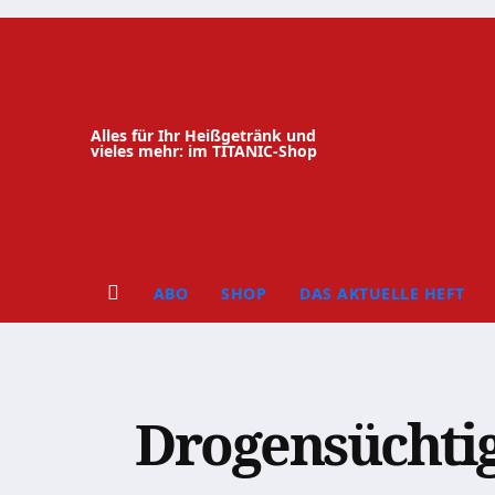
Zum
Inhalt
springen
Alles für Ihr Heißgetränk und
vieles mehr: im TITANIC-Shop
ABO
SHOP
DAS AKTUELLE HEFT
Drogensüchtig