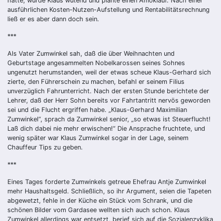
hatte, wurde Klaus wütend und plante einen Amoklauf. Nach einer
ausführlichen Kosten-Nutzen-Aufstellung und Rentabilitätsrechnung
ließ er es aber dann doch sein.
***
Als Vater Zumwinkel sah, daß die über Weihnachten und
Geburtstage angesammelten Nobelkarossen seines Sohnes
ungenutzt herumstanden, weil der etwas scheue Klaus-Gerhard sich
zierte, den Führerschein zu machen, befahl er seinem Filius
unverzüglich Fahrunterricht. Nach der ersten Stunde berichtete der
Lehrer, daß der Herr Sohn bereits vor Fahrtantritt nervös geworden
sei und die Flucht ergriffen habe. „Klaus-Gerhard Maximilian
Zumwinkel“, sprach da Zumwinkel senior, „so etwas ist Steuerflucht!
Laß dich dabei nie mehr erwischen!“ Die Ansprache fruchtete, und
wenig später war Klaus Zumwinkel sogar in der Lage, seinem
Chauffeur Tips zu geben.
***
Eines Tages forderte Zumwinkels getreue Ehefrau Antje Zumwinkel
mehr Haushaltsgeld. Schließlich, so ihr Argument, seien die Tapeten
abgewetzt, fehle in der Küche ein Stück vom Schrank, und die
schönen Bilder vom Gardasee wellten sich auch schon. Klaus
Zumwinkel allerdings war entsetzt, berief sich auf die Sozialenzyklika