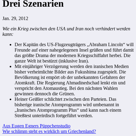
Drei Szenarien
Jan. 29, 2012
Wie ein Krieg zwischen den USA und Iran noch verhindert werden
kann:
Der Kapitän des US-Flugzeugträgers „Abraham Lincoln“ will
Freunde auf einer nahegelegenen Insel grüßen und führt damit
das größte Drama der modernen Kriegsschiffahrt herbei. Die
ganze Welt ist bestürzt (inklusive Iran).
Mit einjähriger Verzögerung werden den iranischen Medien
bisher verheimlichte Bilder aus Fukushima zugespielt. Die
Bevölkerung ist empört ob der unbekannten Gefahren der
Atomkraft. Die Regierung Ahmadinedschad lenkt ein und
verspricht den Atomaustieg. Bei den nächsten Wahlen
gewinnen dennoch die Grünen.
Heiner Geißler schlichtet zwischen den Parteien. Das
bisherige iranische Atomprogramm wird umbenannt in
„Iranisches Atomprogramm Plus“ und kann nach einem
Streßtest unterirdisch fortgeführt werden.
Beitragsnavigation
Aus Eugen Egners Püppchenstudio
Wie schlimm steht es wirklich um Griechenland?