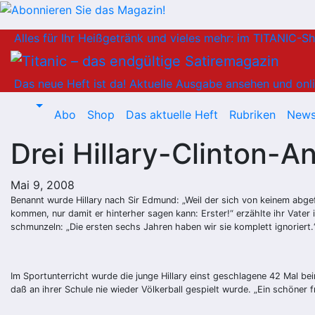
Zum
Alles für Ihr Heißgetränk und vieles mehr: im TITANIC-S
Inhalt
springen
Das neue Heft ist da!
Aktuelle Ausgabe ansehen und onli
Abo
Shop
Das aktuelle Heft
Rubriken
News
Drei Hillary-Clinton-
Mai 9, 2008
Benannt wurde Hillary nach Sir Edmund: „Weil der sich von keinem abge
kommen, nur damit er hinterher sagen kann: Erster!“ erzählte ihr Vater
schmunzeln: „Die ersten sechs Jahren haben wir sie komplett ignoriert.
Im Sportunterricht wurde die junge Hillary einst geschlagene 42 Mal bei
daß an ihrer Schule nie wieder Völkerball gespielt wurde. „Ein schöner 