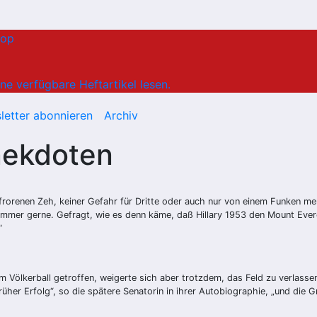
hop
ne verfügbare Heftartikel lesen.
letter abonnieren
Archiv
Anekdoten
frorenen Zeh, keiner Gefahr für Dritte oder auch nur von einem Funken me
 immer gerne. Gefragt, wie es denn käme, daß Hillary 1953 den Mount Evere
“
m Völkerball getroffen, weigerte sich aber trotzdem, das Feld zu verlassen
früher Erfolg“, so die spätere Senatorin in ihrer Autobiographie, „und die