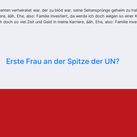
enten verheiratet war, der zu blöd war, seine Seitensprünge geheim zu hal
iere, ääh, Ehe, also: Familie investiert, da werde ich doch wegen so einer K
h doch so viel Zeit und Geld in meine Karriere, ääh, Ehe, also: Familie inv
Erste Frau an der Spitze der UN?