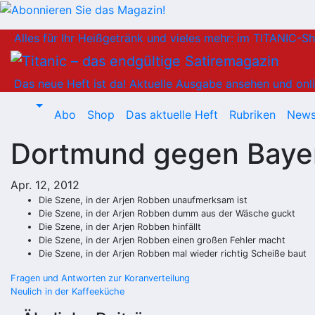
Zum
Alles für Ihr Heißgetränk und vieles mehr: im TITANIC-S
Inhalt
springen
Das neue Heft ist da!
Aktuelle Ausgabe ansehen und onli
Abo
Shop
Das aktuelle Heft
Rubriken
News
Dortmund gegen Bayer
Apr. 12, 2012
Die Szene, in der Arjen Robben unaufmerksam ist
Die Szene, in der Arjen Robben dumm aus der Wäsche guckt
Die Szene, in der Arjen Robben hinfällt
Die Szene, in der Arjen Robben einen großen Fehler macht
Die Szene, in der Arjen Robben mal wieder richtig Scheiße baut
Beitragsnavigation
Fragen und Antworten zur Koranverteilung
Neulich in der Kaffeeküche