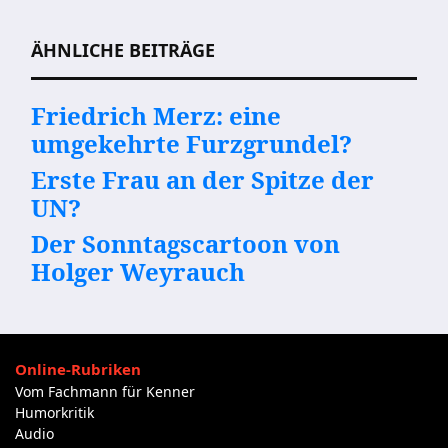
ÄHNLICHE BEITRÄGE
Friedrich Merz: eine
umgekehrte Furzgrundel?
Erste Frau an der Spitze der
UN?
Der Sonntagscartoon von
Holger Weyrauch
Online-Rubriken
Vom Fachmann für Kenner
Humorkritik
Audio