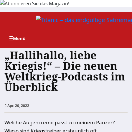
Zum
Inhalt
springen
„Hallihallo, liebe
Kriegis!“ – Die neuen
Weltkrieg-Podcasts im
Überblick
Apr. 20, 2022
Welche Augencreme passt zu meinem Panzer?
Wieso sind Kriegstreiber erstaunlich oft