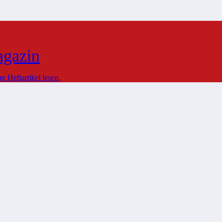
agazin
 Heftartikel lesen.