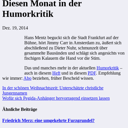
Diesen Monat in der
Humorkritik
Dez. 19, 2014
Hans Mentz beguckt sich die Stadt Frankfurt auf der
Bühne, hört Jimmy Carr in Amsterdam zu, äußert sich
abschließend zu Dieter Nuhr, schmunzelt über
gesammelte Bausünden und schlägt sich angesichts von
fischigen Kalauern die Hand vor die Stirn.
Das und manches mehr in der aktuellen
Humorkritik
–
auch in diesem
Heft
und in diesem
PDF
. Empfehlung
wie immer:
Abo
beziehen, früher Bescheid wissen.
Beitragsnavigation
In der schönen Weihnachtszeit: Unterschätzte christliche
Jungennamen
Wofür sich Pegida-Anhänger hervorragend einsetzen lassen
Ähnliche Beiträge
Friedrich Merz: eine umgekehrte Furzgrundel?