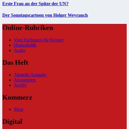
Erste Frau an der Spitze der UN?
Der Sonntagscartoon von Holger Weyrauch
Online-Rubriken
Vom Fachmann für Kenner
Humorkritik
Audio
Das Heft
Aktuelle Ausgabe
Abonnieren
Archiv
Kommerz
Shop
Digital