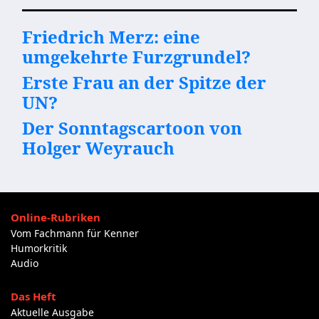
Friedrich Merz: eine
umgekehrte Furzgrundel?
Erste Frau an der Spitze der
UN?
Der Sonntagscartoon von
Holger Weyrauch
Online-Rubriken
Vom Fachmann für Kenner
Humorkritik
Audio
Das Heft
Aktuelle Ausgabe