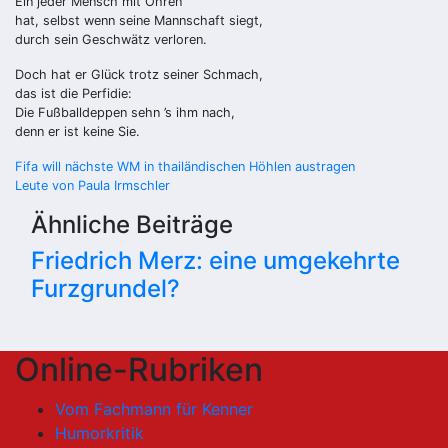
Ein jeder Mensch mit Ohren
hat, selbst wenn seine Mannschaft siegt,
durch sein Geschwätz verloren.
Doch hat er Glück trotz seiner Schmach,
das ist die Perfidie:
Die Fußballdeppen sehn ’s ihm nach,
denn er ist keine Sie.
Beitragsnavigation
Fifa will nächste WM in thailändischen Höhlen austragen
Leute von Paula Irmschler
Ähnliche Beiträge
Friedrich Merz: eine umgekehrte
Furzgrundel?
Online-Rubriken
Vom Fachmann für Kenner
Humorkritik