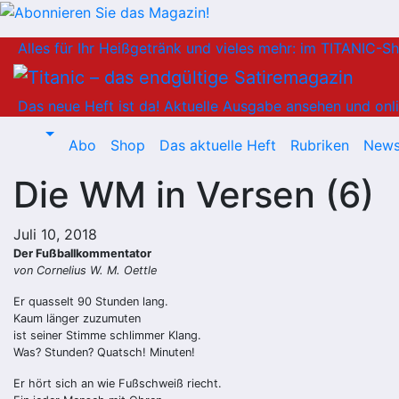
Zum
Alles für Ihr Heißgetränk und vieles mehr: im TITANIC-S
Inhalt
springen
Das neue Heft ist da!
Aktuelle Ausgabe ansehen und onli
Abo
Shop
Das aktuelle Heft
Rubriken
News
Die WM in Versen (6)
Juli 10, 2018
Der Fußballkommentator
von Cornelius W. M. Oettle
Er quasselt 90 Stunden lang.
Kaum länger zuzumuten
ist seiner Stimme schlimmer Klang.
Was? Stunden? Quatsch! Minuten!
Er hört sich an wie Fußschweiß riecht.