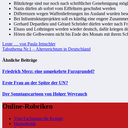
Blitzkriege sind nur noch nach schriftlicher Genehmigung mög
Nazis dürfen ab sofort vom Eiffelturm geschubst werden
Differenzen wegen Waffenlieferungen ins Ausland wurden bese
Bei Infrastrukturprojekten soll es künftig eine engere Zusamm
Gerhard Depardieu und Gérard Schröder dürfen weder nach Fr
Elsass und Lothringen werden wieder deutsch, dafür kriegen 
Hören die Gelbwesten nicht bis Ende des Monats mit ihrem Sch
Beitragsnavigation
Leute … von Paula Irmschler
Tabuthema Nr.1 – Altersreichtum in Deutschland
Ähnliche Beiträge
Friedrich Merz: eine umgekehrte Furzgrundel?
Erste Frau an der Spitze der UN?
Der Sonntagscartoon von Holger Weyrauch
Online-Rubriken
Vom Fachmann für Kenner
Humorkritik