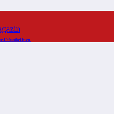
agazin
 Heftartikel lesen.