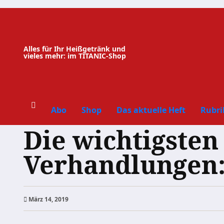
Zum
Inhalt
springen
Alles für Ihr Heißgetränk und
vieles mehr: im TITANIC-Shop
Abo
Shop
Das aktuelle Heft
Rubri
Die wichtigsten
Verhandlungen
März 14, 2019