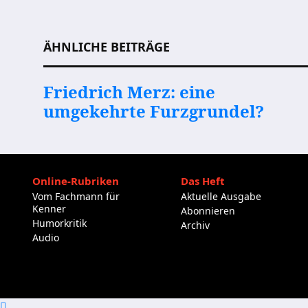
Beitragsnavigation
ÄHNLICHE BEITRÄGE
Friedrich Merz: eine
umgekehrte Furzgrundel?
Online-Rubriken
Das Heft
Vom Fachmann für
Aktuelle Ausgabe
Kenner
Abonnieren
Humorkritik
Archiv
Audio