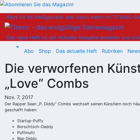
Zum
Alles für Ihr Heißgetränk und vieles mehr: im TITANIC-S
Inhalt
springen
Das neue Heft ist da!
Aktuelle Ausgabe ansehen und onli
Abo
Shop
Das aktuelle Heft
Rubriken
News
Die verworfenen Künst
„Love“ Combs
Nov. 7, 2017
Der Rapper Sean „P. Diddy“ Combs wechselt seinen Künstlern noch häufig
geschafft haben:
Startup-Puffy
Borschtsch-Daddy
Puffmutti
Bier-Diddy