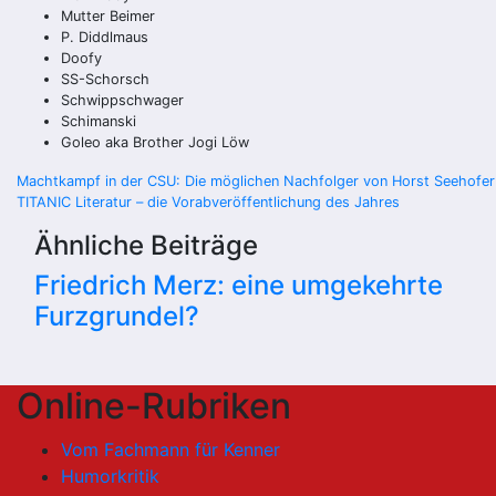
Mutter Beimer
P. Diddlmaus
Doofy
SS-Schorsch
Schwippschwager
Schimanski
Goleo aka Brother Jogi Löw
Beitragsnavigation
Machtkampf in der CSU: Die möglichen Nachfolger von Horst Seehofer
TITANIC Literatur – die Vorabveröffentlichung des Jahres
Ähnliche Beiträge
Friedrich Merz: eine umgekehrte
Furzgrundel?
Online-Rubriken
Vom Fachmann für Kenner
Humorkritik