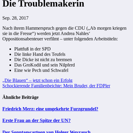
Die Troublemakerin
Sep. 28, 2017
Nach ihrem Hammerspruch gegen die CDU („Ab morgen kriegen
sie in die Fresse“) werden jetzt Andrea Nahles‘
Oppositionsabenteuer verfilmt – unter folgenden Arbeitstiteln:
Plattfuß in der SPD
Die linke Hand des Teufels
Die Dicke ist nicht zu bremsen
Das GroKodil und sein Nilpferd
Eine wie Pech und Schwafel
Beitragsnavigation
„Die Blauen“ – jetzt schon ein Erfolg
Schockierende Familienbeichte: Mein Bruder, der FDPler
Ähnliche Beiträge
Friedrich Merz: eine umgekehrte Furzgrundel?
Erste Frau an der Spitze der UN?
Der Sonntagscartoon von Holger Weyrauch