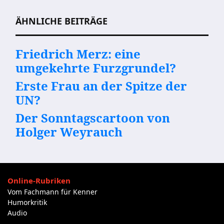
ÄHNLICHE BEITRÄGE
Friedrich Merz: eine
umgekehrte Furzgrundel?
Erste Frau an der Spitze der
UN?
Der Sonntagscartoon von
Holger Weyrauch
Online-Rubriken
Vom Fachmann für Kenner
Humorkritik
Audio