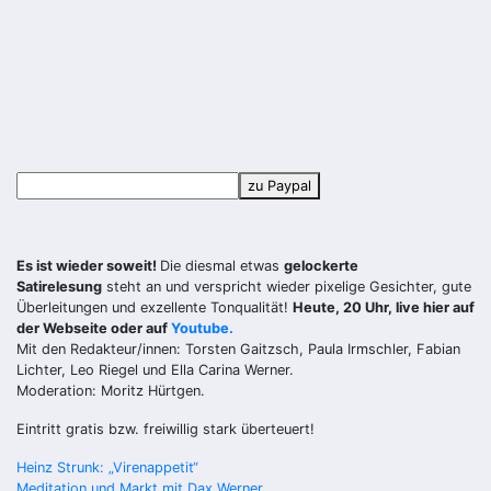
zu Paypal
Es ist wieder soweit!
Die diesmal etwas
gelockerte
Satirelesung
steht an und verspricht wieder pixelige Gesichter, gute
Überleitungen und exzellente Tonqualität!
Heute, 20 Uhr, live hier auf
der Webseite oder auf
Youtube.
Mit den Redakteur/innen: Torsten Gaitzsch, Paula Irmschler, Fabian
Lichter, Leo Riegel und Ella Carina Werner.
Moderation: Moritz Hürtgen.
Eintritt gratis bzw. freiwillig stark überteuert!
Beitragsnavigation
Heinz Strunk: „Virenappetit“
Meditation und Markt mit Dax Werner