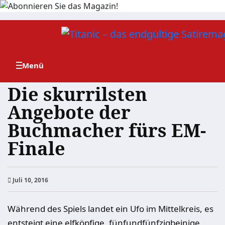
Zum
Inhalt
springen
Die skurrilsten
Angebote der
Buchmacher fürs EM-
Finale
Juli 10, 2016
Während des Spiels landet ein Ufo im Mittelkreis, es
entsteigt eine elfköpfige, fünfundfünfzigbeinige