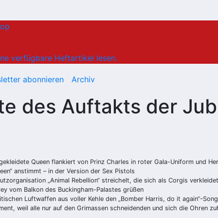
hop
ne verfügbare Heftartikel lesen.
letter abonnieren
Archiv
 des Auftakts der Jubi
gekleidete Queen flankiert von Prinz Charles in roter Gala-Uniform und He
en“ anstimmt – in der Version der Sex Pistols
tzorganisation „Animal Rebellion“ streichelt, die sich als Corgis verkleide
frey vom Balkon des Buckingham-Palastes grüßen
tischen Luftwaffen aus voller Kehle den „Bomber Harris, do it again“-Song
ent, weil alle nur auf den Grimassen schneidenden und sich die Ohren zuh