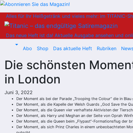
Zum
Alles für Ihr Heißgetränk und vieles mehr: im TITANIC-S
Inhalt
springen
Das neue Heft ist da!
Aktuelle Ausgabe ansehen und onli
Abo
Shop
Das aktuelle Heft
Rubriken
News
Die schönsten Momente
in London
Juni 3, 2022
Der Moment als bei der Parade „Trooping the Colour“ die in Blau 
Der Moment, als die Kapelle der Welsh Guards „God Save the Que
Der Moment, als die Queen vier verhaftete Aktivisten der Tierschu
Der Moment, als Harry und Meghan an der Seite von Oprah Win
Der Moment, als die Queen beim „Flypast“-Formationsflug der bri
Der Moment, als sich Prinz Charles in einem unbeobachteten Mom
putscht