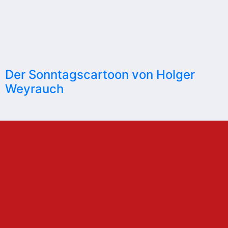
Der Sonntagscartoon von Holger
Weyrauch